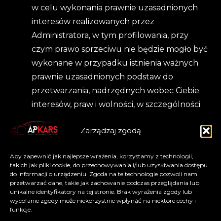
w celu wykonania prawnie uzasadnionych
interesów realizowanych przez
Administratora, w tym profilowania, przy
czym prawo sprzeciwu nie będzie mogło być
wykonane w przypadku istnienia ważnych
prawnie uzasadnionych podstaw do
przetwarzania, nadrzędnych wobec Ciebie
interesów, praw i wolności, w szczególności
ustalenia, dochodzenia lub obrony roszczeń.
Zarządzaj zgodą
Na działania Administratora przysługuje
skarga do Prezesa Urzędu Ochrony Danych
Aby zapewnić jak najlepsze wrażenia, korzystamy z technologii,
Osobowych, ul. Stawki 2, 00-193 Warszawa.
takich jak pliki cookie, do przechowywania i/lub uzyskiwania dostępu
do informacji o urządzeniu. Zgoda na te technologie pozwoli nam
Podanie danych osobowych jest
przetwarzać dane, takie jak zachowanie podczas przeglądania lub
unikalne identyfikatory na tej stronie. Brak wyrażenia zgody lub
dobrowolne, lecz niezbędne do obsługi
wycofanie zgody może niekorzystnie wpłynąć na niektóre cechy i
Serwisu.
funkcje.