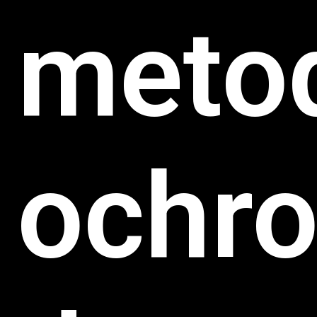
meto
ochr