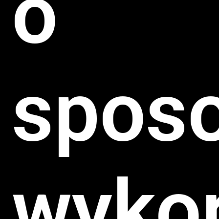
o
spos
wykor