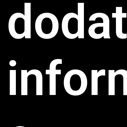
doda
infor