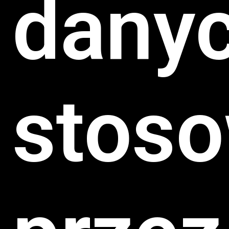
dany
stos