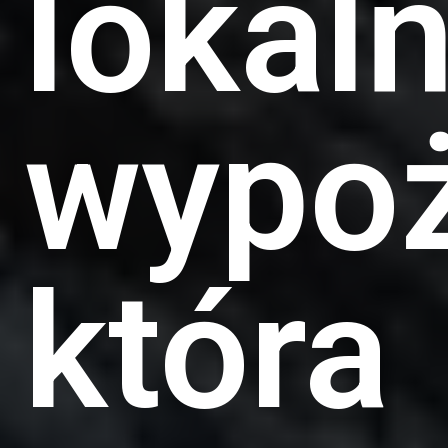
lokal
wypoż
która