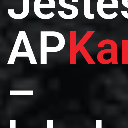
Jest
AP
Ka
–