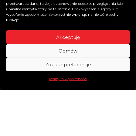
przetwarzać dane, takie jak zachowanie podczas przeglądania lub
unikalne identyfikatory na tej stronie. Brak wyrażenia zgody lub
wycofanie zgody może niekorzystnie wpłynąć na niektóre cechy i
funkcje.
Akceptuję
Odmów
Zobacz preferencje
Polityka Prywatności
Dlacz