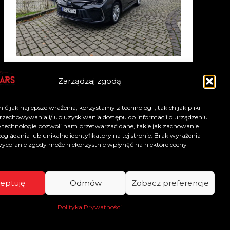
Zarządzaj zgodą
TOYOTA COROLLA
A
2025
Automatyczna
ć jak najlepsze wrażenia, korzystamy z technologii, takich jak pliki
140
KM
1.8 HYBRID
przechowywania i/lub uzyskiwania dostępu do informacji o urządzeniu.
 technologie pozwoli nam przetwarzać dane, takie jak zachowanie
eglądania lub unikalne identyfikatory na tej stronie. Brak wyrażenia
ycofanie zgody może niekorzystnie wpłynąć na niektóre cechy i
eptuję
Odmów
Zobacz preferencje
Polityka Prywatności