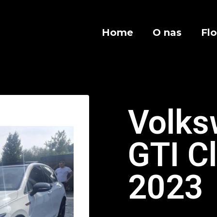
Home
O nas
Fl
Volks
GTI C
2023