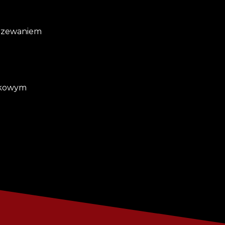
grzewaniem
tykowym