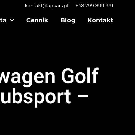
kontakt@apkars.pl
+48 799 899 991
ota
Cennik
Blog
Kontakt
wagen Golf
lubsport –